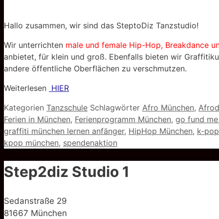
Hallo zusammen, wir sind das SteptoDiz Tanzstudio!
Wir unterrichten
male und female Hip-Hop, Breakdance u
anbietet, für klein und groß. Ebenfalls bieten wir Graffi
andere öffentliche Oberflächen zu verschmutzen.
Weiterlesen
HIER
Kategorien
Tanzschule
Schlagwörter
Afro München
,
Afro
Ferien in München
,
Ferienprogramm München
,
go fund me
graffiti münchen lernen anfänger
,
HipHop München
,
k-pop
kpop münchen
,
spendenaktion
Step2diz Studio 1
Sedanstraße 29
81667 München