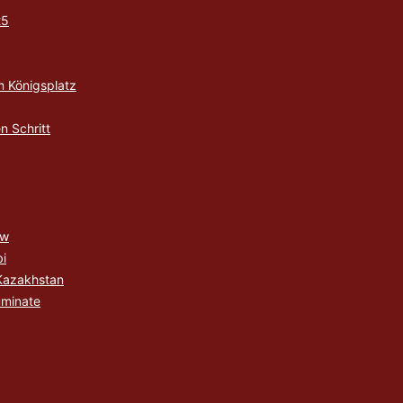
25
m Königsplatz
n Schritt
ew
i
Kazakhstan
uminate