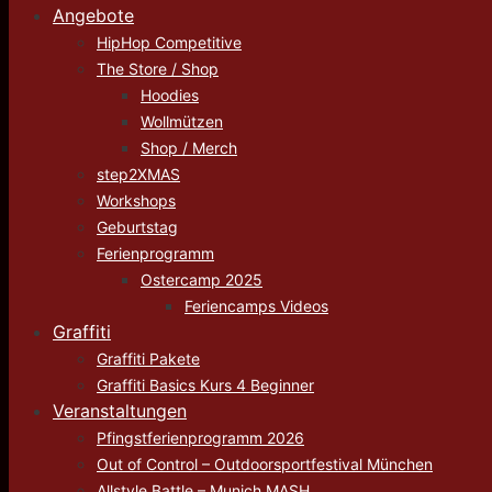
Angebote
HipHop Competitive
The Store / Shop
Hoodies
Wollmützen
Shop / Merch
step2XMAS
Workshops
Geburtstag
Ferienprogramm
Ostercamp 2025
Feriencamps Videos
Graffiti
Graffiti Pakete
Graffiti Basics Kurs 4 Beginner
Veranstaltungen
Pfingstferienprogramm 2026
Out of Control – Outdoorsportfestival München
Allstyle Battle – Munich MASH