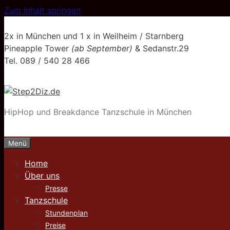
Zum Inhalt springen
2x in München und 1 x in Weilheim / Starnberg
Pineapple Tower
(ab September)
& Sedanstr.29
Tel. 089 / 540 28 466
HipHop und Breakdance Tanzschule in München
Menü
Home
Über uns
Presse
Tanzschule
Stundenplan
Preise