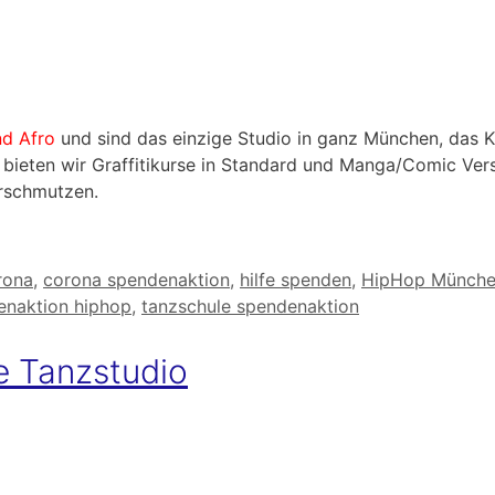
nd Afro
und sind das einzige Studio in ganz München, das K
s bieten wir Graffitikurse in Standard und Manga/Comic Vers
rschmutzen.
rona
,
corona spendenaktion
,
hilfe spenden
,
HipHop Münch
enaktion hiphop
,
tanzschule spendenaktion
 Tanzstudio