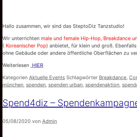
Hallo zusammen, wir sind das SteptoDiz Tanzstudio!
Wir unterrichten
male und female Hip-Hop, Breakdance u
( Koreanischer Pop)
anbietet, für klein und groß. Ebenfall
ohne Gebäude oder andere öffentliche Oberflächen zu ve
Weiterlesen
HIER
Kategorien
Aktuelle Events
Schlagwörter
Breakdance
,
Co
münchen
,
spenden
,
spenden urban
,
spendenaktion
,
spend
Spend4diz – Spendenkampagne
05/08/2020
von
Admin