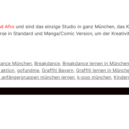
nd Afro
und sind das einzige Studio in ganz München, das K
tikurse in Standard und Manga/Comic Version, um der Kreativ
dance München
,
Breakdance
,
Breakdance lernen in München
 aktion
,
gofundme
,
Graffiti Bayern
,
Graffiti lernen in Münch
 anfängergruppen münchen lernen
,
k-pop münchen
,
Kinder