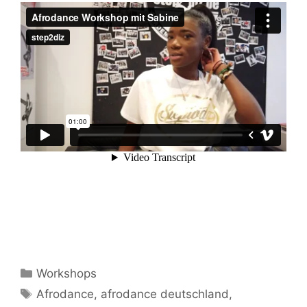
Kategorien
Workshops
Schlagwörter
Afrodance
,
afrodance deutschland
,