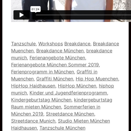
Kategorien
Schlagwörter
Tanzschule
,
Workshops
Breakdance
,
Breakdance
Muenchen
,
Breakdance München
,
breakdance
munich
,
Ferienangebote München
,
Ferienangebote München Sommer 2019
,
Ferienprogramm in München
,
Graffiti in
Muenchen
,
Graffiti München
,
Hip Hop Muenchen
,
HipHop Haidhausen
,
HipHop München
,
hiphop
munich
,
Kinder und Jugendferienprogramm
,
Kindergeburtstag München
,
kindergeburtstag
Raum mieten München
,
Sommerferien in
München 2019
,
Streetdance München
,
Streetdance Munich
,
Studio Mieten München
Haidhausen
,
Tanzschule München