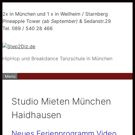
Zum
Inhalt
2x in München und 1 x in Weilheim / Starnberg
springen
Pineapple Tower
(ab September)
& Sedanstr.29
Tel. 089 / 540 28 466
HipHop und Breakdance Tanzschule in München
Menü
Studio Mieten München
Haidhausen
Neues Ferienprogramm Video