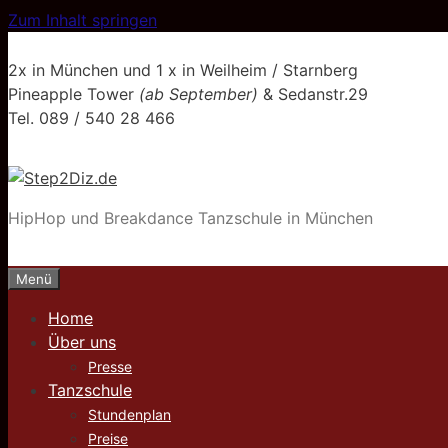
Zum Inhalt springen
2x in München und 1 x in Weilheim / Starnberg
Pineapple Tower
(ab September)
& Sedanstr.29
Tel. 089 / 540 28 466
HipHop und Breakdance Tanzschule in München
Menü
Home
Über uns
Presse
Tanzschule
Stundenplan
Preise