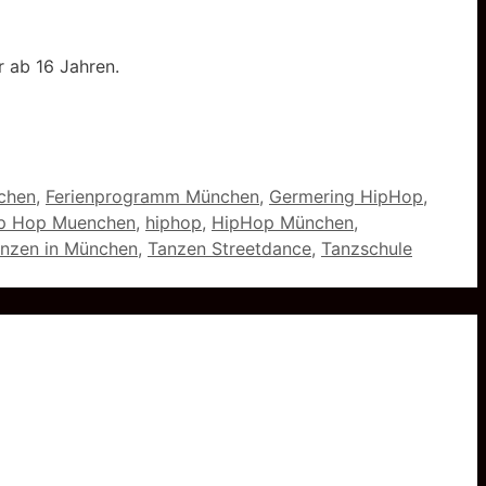
r ab 16 Jahren.
chen
,
Ferienprogramm München
,
Germering HipHop
,
p Hop Muenchen
,
hiphop
,
HipHop München
,
anzen in München
,
Tanzen Streetdance
,
Tanzschule