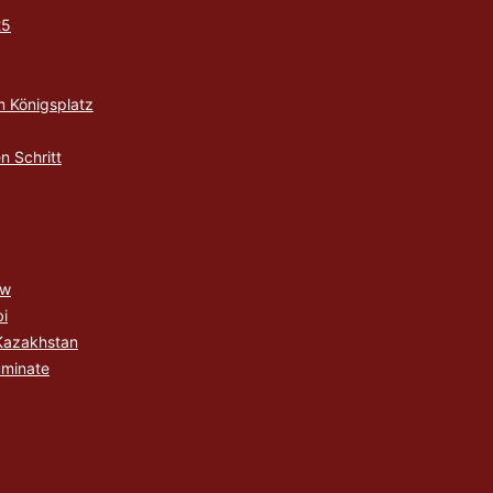
25
m Königsplatz
n Schritt
ew
i
Kazakhstan
uminate