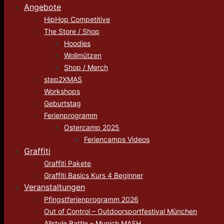
Angebote
HipHop Competitive
The Store / Shop
Hoodies
Wollmützen
Shop / Merch
step2XMAS
Workshops
Geburtstag
Ferienprogramm
Ostercamp 2025
Feriencamps Videos
Graffiti
Graffiti Pakete
Graffiti Basics Kurs 4 Beginner
Veranstaltungen
Pfingstferienprogramm 2026
Out of Control – Outdoorsportfestival München
Allstyle Battle – Munich MASH