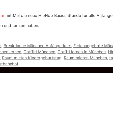
Uhr
mit Mel die neue HipHop Basics Stunde für alle Anfänge
en und tanzen haben.
n
,
Breakdance München Anfängerkurs
,
Ferienangebote Mün
nchen lernen
,
Graffiti München
,
Graffti lernen in München
,
Hi
,
Raum mieten Kindergeburtstag
,
Raum mieten München
,
t
stbahnhof