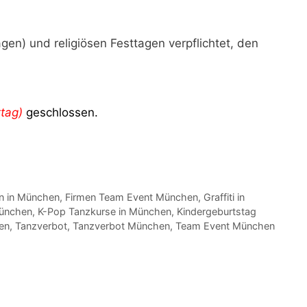
n) und religiösen Festtagen verpflichtet, den
ttag)
geschlossen.
n in München
,
Firmen Team Event München
,
Graffiti in
München
,
K-Pop Tanzkurse in München
,
Kindergeburtstag
en
,
Tanzverbot
,
Tanzverbot München
,
Team Event München