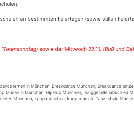
schulen.
ulen an bestimmten Feiertagen (sowie stillen Feiertage
.
(Totensonntag)
sowie der Mittwoch 22.11.
(Buß und Be
dance lernen in München
,
Breakdance München
,
Breakdance tanze
op tanzen in München
,
HipHop München
,
Junggesellenabschied 
 mieten München
,
kpop münchen
,
kpop munich
,
Tanzschule Münch