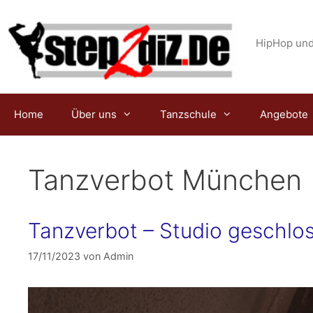
Zum
Inhalt
springen
HipHop und
Home
Über uns
Tanzschule
Angebote
Tanzverbot München
Tanzverbot – Studio geschlo
17/11/2023
von
Admin