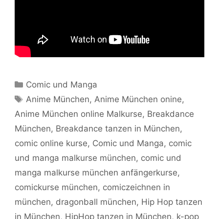
Kategorien
Comic und Manga
Schlagwörter
Anime München
,
Anime München onine
,
Anime München online Malkurse
,
Breakdance
München
,
Breakdance tanzen in München
,
comic online kurse
,
Comic und Manga
,
comic
und manga malkurse münchen
,
comic und
manga malkurse münchen anfängerkurse
,
comickurse münchen
,
comiczeichnen in
münchen
,
dragonball münchen
,
Hip Hop tanzen
in München
,
HipHop tanzen in München
,
k-pop