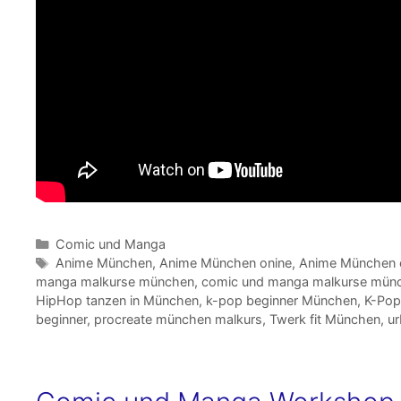
Kategorien
Comic und Manga
Schlagwörter
Anime München
,
Anime München onine
,
Anime München o
manga malkurse münchen
,
comic und manga malkurse münc
HipHop tanzen in München
,
k-pop beginner München
,
K-Pop
beginner
,
procreate münchen malkurs
,
Twerk fit München
,
u