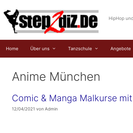
Zum
Inhalt
springen
HipHop und
Home
Über uns
Tanzschule
Angebote
Anime München
Comic & Manga Malkurse mit
12/04/2021
von
Admin