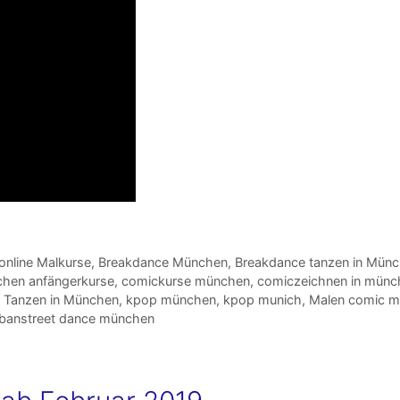
nline Malkurse
,
Breakdance München
,
Breakdance tanzen in Mün
hen anfängerkurse
,
comickurse münchen
,
comiczeichnen in münc
 Tanzen in München
,
kpop münchen
,
kpop munich
,
Malen comic m
rbanstreet dance münchen