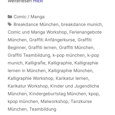
Weiterlesen
HIER
Kategorien
Comic / Manga
Schlagwörter
Breakdance München
,
breakdance munich
,
Comic und Manga Workshop
,
Ferienangebote
München
,
Graffiti Anfängerkurse
,
Graffiti
Beginner
,
Graffiti lernen
,
Graffiti München
,
Graffiti Teambildung
,
k-pop münchen
,
k-pop
munich
,
Kalligrafie
,
Kalligraphie
,
Kalligraphie
lernen in München
,
Kalligraphie München
,
Kalligraphie Workshop
,
Karikatur lernen
,
Karikatur Workshop
,
Kinder und Jugendliche
München
,
Kindergeburtstag München
,
kpop
,
kpop münchen
,
Malworkshop
,
Tanzkurse
München
,
Teambildung