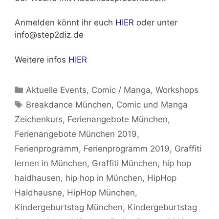
Anmelden könnt ihr euch
HIER
oder unter
info@step2diz.de
Weitere infos
HIER
Kategorien
Aktuelle Events
,
Comic / Manga
,
Workshops
Schlagwörter
Breakdance München
,
Comic und Manga
Zeichenkurs
,
Ferienangebote München
,
Ferienangebote München 2019
,
Ferienprogramm
,
Ferienprogramm 2019
,
Graffiti
lernen in München
,
Graffiti München
,
hip hop
haidhausen
,
hip hop in München
,
HipHop
Haidhausne
,
HipHop München
,
Kindergeburtstag München
,
Kindergeburtstag