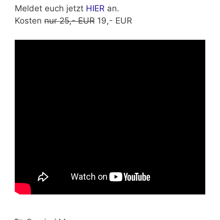
Meldet euch jetzt
HIER
an.
Kosten
nur 25,- EUR
19,- EUR
Kategorien