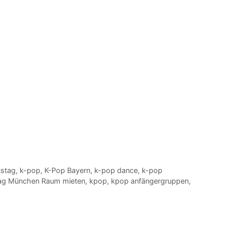
tstag
,
k-pop
,
K-Pop Bayern
,
k-pop dance
,
k-pop
tag München Raum mieten
,
kpop
,
kpop anfängergruppen
,