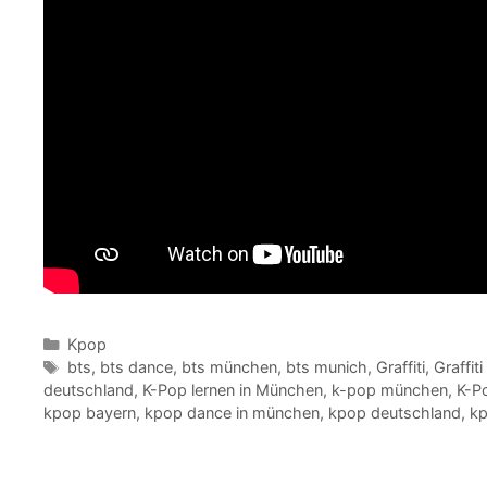
Kategorien
Kpop
Schlagwörter
bts
,
bts dance
,
bts münchen
,
bts munich
,
Graffiti
,
Graffit
deutschland
,
K-Pop lernen in München
,
k-pop münchen
,
K-P
kpop bayern
,
kpop dance in münchen
,
kpop deutschland
,
kp