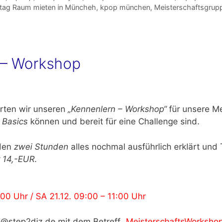
stag Raum mieten in Müncheh
,
kpop münchen
,
Meisterschaftsgru
g – Workshop
rten wir unseren
„Kennenlern – Workshop“
für unsere Me
 Basics
können und bereit für eine Challenge sind.
 den
zwei Stunden
alles nochmal ausführlich erklärt und 
 14,-EUR.
:00 Uhr / SA 21.12. 09:00 – 11:00 Uhr
o@step2diz.de mit dem Betreff
„MeisterschaftsWorkshop