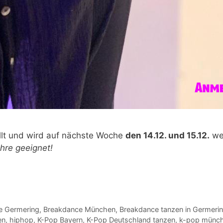
llt und wird auf nächste Woche
den 14.12. und 15.12.
wei
ahre geeignet!
e Germering
,
Breakdance München
,
Breakdance tanzen in Germeri
en
,
hiphop
,
K-Pop Bayern
,
K-Pop Deutschland tanzen
,
k-pop münc