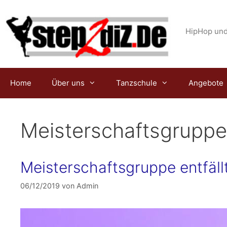
Zum
Inhalt
springen
HipHop und
Home
Über uns
Tanzschule
Angebote
Meisterschaftsgrupp
Meisterschaftsgruppe entfällt
06/12/2019
von
Admin