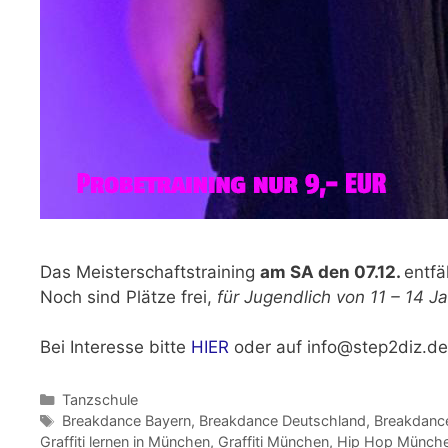
Das Meisterschaftstraining
am SA den 07.12.
entfä
Noch sind Plätze frei,
für Jugendlich von 11 – 14 J
Bei Interesse bitte
HIER
oder auf info@step2diz.de
Kategorien
Tanzschule
Schlagwörter
Breakdance Bayern
,
Breakdance Deutschland
,
Breakdanc
Graffiti lernen in München
,
Graffiti München
,
Hip Hop Münch