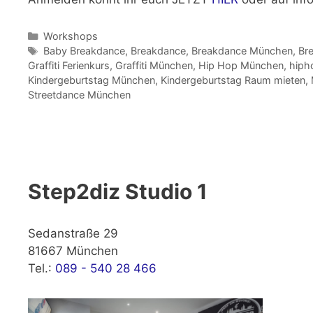
Kategorien
Workshops
Schlagwörter
Baby Breakdance
,
Breakdance
,
Breakdance München
,
Br
Graffiti Ferienkurs
,
Graffiti München
,
Hip Hop München
,
hiph
Kindergeburtstag München
,
Kindergeburtstag Raum mieten
,
Streetdance München
Step2diz Studio 1
Sedanstraße 29
81667 München
Tel.:
089 - 540 28 466