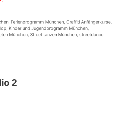
chen
,
Ferienprogramm München
,
Graffiti Anfängerkurse
,
Hop
,
Kinder und Jugendprogramm München
,
eten München
,
Street tanzen München
,
streetdance
,
io 2