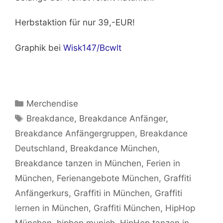
Herbstaktion für
nur 39,-EUR!
Graphik bei
Wisk147/Bcwlt
Kategorien
Merchendise
Schlagwörter
Breakdance
,
Breakdance Anfänger
,
Breakdance Anfängergruppen
,
Breakdance
Deutschland
,
Breakdance München
,
Breakdance tanzen in München
,
Ferien in
München
,
Ferienangebote München
,
Graffiti
Anfängerkurs
,
Graffiti in München
,
Graffiti
lernen in München
,
Graffiti München
,
HipHop