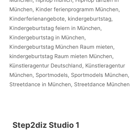
München
,
hiphop munich
,
HipHop tanzen in
München
,
Kinder ferienprogramm München
,
Kinderferienangebote
,
kindergeburtstag
,
Kindergeburtstag feiern in München
,
Kindergeburtstag in München
,
Kindergeburtstag München Raum mieten
,
kindergeburtstag Raum mieten München
,
Künstleragentur Deutschland
,
Künstleragentur
München
,
Sportmodels
,
Sportmodels München
,
Streetdance in München
,
Streetdance München
Step2diz Studio 1