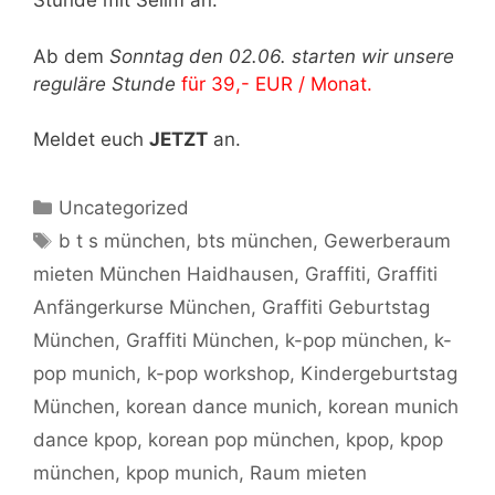
Stunde mit Selim an.
Ab dem
Sonntag den 02.06. starten wir unsere
reguläre Stunde
für 39,- EUR / Monat.
Meldet euch
JETZT
an.
Kategorien
Uncategorized
Schlagwörter
b t s münchen
,
bts münchen
,
Gewerberaum
mieten München Haidhausen
,
Graffiti
,
Graffiti
Anfängerkurse München
,
Graffiti Geburtstag
München
,
Graffiti München
,
k-pop münchen
,
k-
pop munich
,
k-pop workshop
,
Kindergeburtstag
München
,
korean dance munich
,
korean munich
dance kpop
,
korean pop münchen
,
kpop
,
kpop
münchen
,
kpop munich
,
Raum mieten