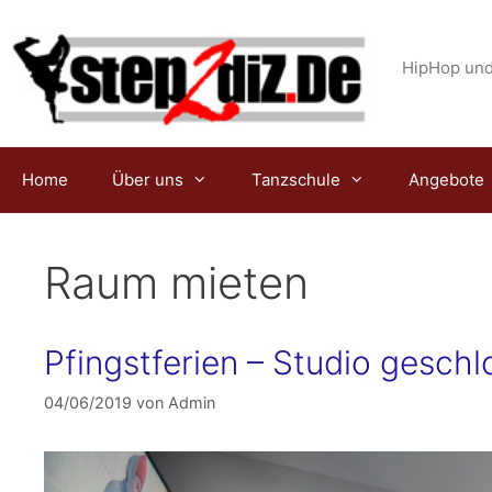
Zum
Inhalt
springen
HipHop und
Home
Über uns
Tanzschule
Angebote
Raum mieten
Pfingstferien – Studio geschl
04/06/2019
von
Admin