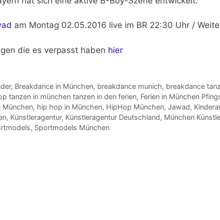
yern hat sich eine aktive
B-Boy-Szene
entwickelt.
wad
am
Montag 02.05.2016 live im BR 22:30 Uhr
/ Weite
nigen die es verpasst haben
hier
nder
,
Breakdance in München
,
breakdance munich
,
breakdance tanz
 tanzen in münchen tanzen in den ferien
,
Ferien in München Pfing
ti München
,
hip hop in München
,
HipHop München
,
Jawad
,
Kinder
en
,
Künstleragentur
,
Künstleragentur Deutschland
,
München Künstle
rtmodels
,
Sportmodels München