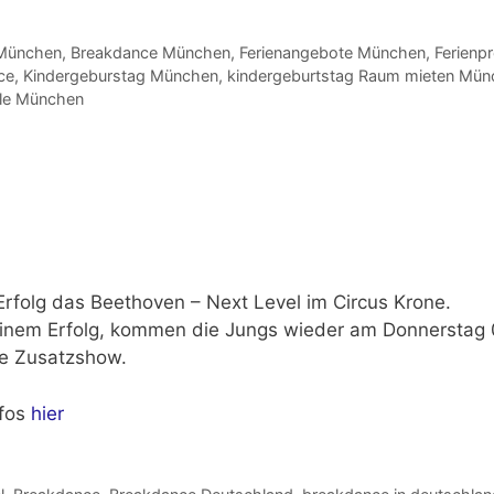
 München
,
Breakdance München
,
Ferienangebote München
,
Ferien
ce
,
Kindergeburstag München
,
kindergeburtstag Raum mieten Mün
le München
 Erfolg das
Beethoven – Next Level
im Circus Krone.
inem Erfolg, kommen die Jungs wieder
am Donnerstag 
e Zusatzshow.
nfos
hier