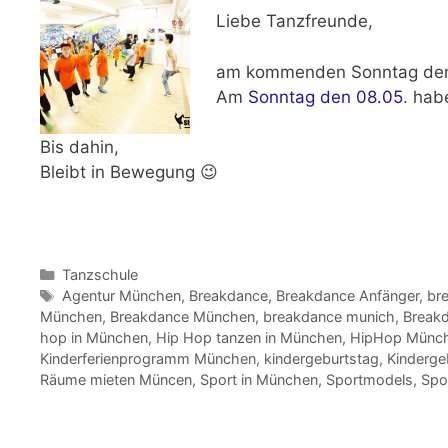
Liebe Tanzfreunde,
am kommenden
Sonntag den
Am
Sonntag den 08.05
.
habe
Bis dahin,
Bleibt in Bewegung 😉
Kategorien
Tanzschule
Schlagwörter
Agentur München
,
Breakdance
,
Breakdance Anfänger
,
br
München
,
Breakdance München
,
breakdance munich
,
Breakd
hop in München
,
Hip Hop tanzen in München
,
HipHop Münc
Kinderferienprogramm München
,
kindergeburtstag
,
Kinderge
Räume mieten Müncen
,
Sport in München
,
Sportmodels
,
Spo