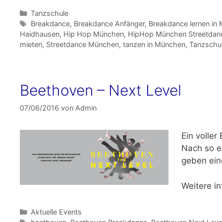
Kategorien
Tanzschule
Schlagwörter
Breakdance
,
Breakdance Anfänger
,
Breakdance lernen in
Haidhausen
,
Hip Hop München
,
HipHop München Streetdan
mieten
,
Streetdance München
,
tanzen in München
,
Tanzschu
Beethoven – Next Level
07/06/2016
von
Admin
Ein voller
Nach so e
geben ein
Weitere i
Kategorien
Aktuelle Events
Schlagwörter