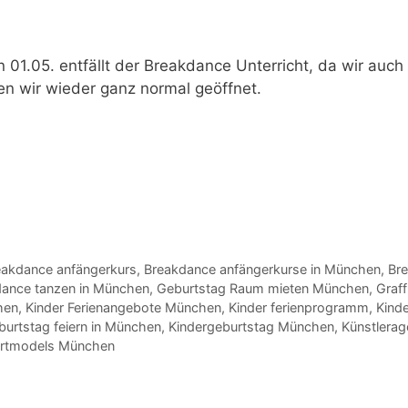
 01.05.
entfällt der Breakdance Unterricht, da wir auch
n wir wieder ganz normal geöffnet.
eakdance anfängerkurs
,
Breakdance anfängerkurse in München
,
Br
ance tanzen in München
,
Geburtstag Raum mieten München
,
Graffi
hen
,
Kinder Ferienangebote München
,
Kinder ferienprogramm
,
Kind
burtstag feiern in München
,
Kindergeburtstag München
,
Künstlera
rtmodels München