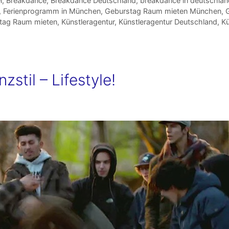
l
,
Breakdance
,
Breakdance Deutschland
,
breakdance in deutschlan
,
Ferienprogramm in München
,
Geburstag Raum mieten München
,
G
stag Raum mieten
,
Künstleragentur
,
Künstleragentur Deutschland
,
Kü
stil – Lifestyle!