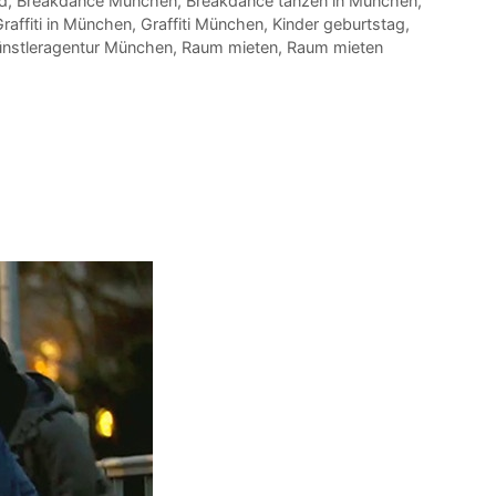
d
,
Breakdance München
,
Breakdance tanzen in München
,
raffiti in München
,
Graffiti München
,
Kinder geburtstag
,
nstleragentur München
,
Raum mieten
,
Raum mieten