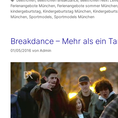
beethoven
,
Beethoven Breakdance
,
Beethoven Next Leve
Ferienangebote München
,
Ferienangebote sommer München
kindergeburtstag
,
Kindergeburtstag München
,
Kindergeburt
München
,
Sportmodels
,
Sportmodels München
Breakdance – Mehr als ein Tanz
01/05/2016
von
Admin