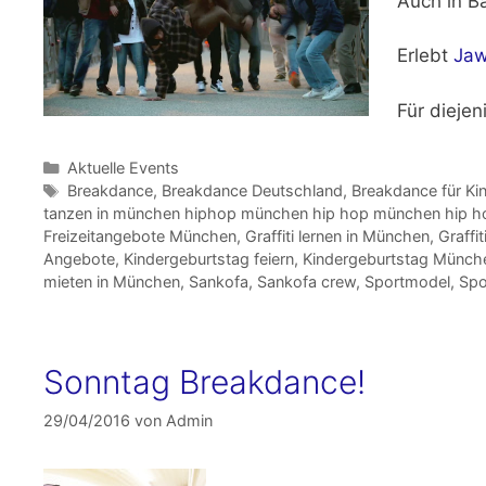
Auch in Ba
Erlebt
Ja
Für dieje
Kategorien
Aktuelle Events
Schlagwörter
Breakdance
,
Breakdance Deutschland
,
Breakdance für Ki
tanzen in münchen hiphop münchen hip hop münchen hip hop
Freizeitangebote München
,
Graffiti lernen in München
,
Graffi
Angebote
,
Kindergeburtstag feiern
,
Kindergeburtstag Münch
mieten in München
,
Sankofa
,
Sankofa crew
,
Sportmodel
,
Spo
Sonntag Breakdance!
29/04/2016
von
Admin