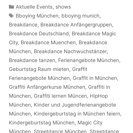
Kategorien
Aktuelle Events
,
shows
Schlagwörter
Bboying München
,
bboying munich
,
Breakdance
,
Breakdance Anfängergruppen
,
Breakdance Deutschland
,
Breakdance Magic
City
,
Breakdance Muenchen
,
Breakdance
München
,
Breakdance Nachwuchstänzer
,
Breakdance tanzen
,
Ferienangebote München
,
Geburtstag Raum mieten
,
Graffit
Ferienangebote München
,
Graffit in München
,
Graffiti Anfängerkurse München
,
Graffiti in
München
,
Graffiti lernen Müncen
,
HipHop
München
,
Kinder und Jugendferienangebote
München
,
Kindergeburtstag in München feiern
,
Kindergeburtstag München
,
Magic City
München
,
Streetdance München
,
Streetdance