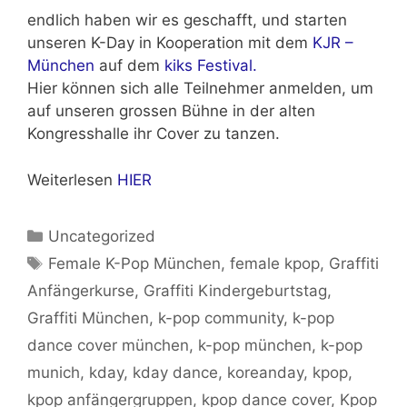
endlich haben wir es geschafft, und starten
unseren K-Day in Kooperation mit dem
KJR –
München
auf dem
kiks Festival.
Hier können sich alle Teilnehmer anmelden, um
auf unseren grossen Bühne in der alten
Kongresshalle ihr Cover zu tanzen.
Weiterlesen
HIER
Kategorien
Uncategorized
Schlagwörter
Female K-Pop München
,
female kpop
,
Graffiti
Anfängerkurse
,
Graffiti Kindergeburtstag
,
Graffiti München
,
k-pop community
,
k-pop
dance cover münchen
,
k-pop münchen
,
k-pop
munich
,
kday
,
kday dance
,
koreanday
,
kpop
,
kpop anfängergruppen
,
kpop dance cover
,
Kpop