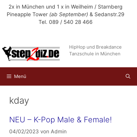
Zum
2x in München und 1 x in Weilheim / Starnberg
Inhalt
Pineapple Tower
(ab September)
& Sedanstr.29
springen
Tel. 089 / 540 28 466
HipHop und Breakdance
Tanzschule in München
Menü
kday
NEU – K-Pop Male & Female!
04/02/2023
von
Admin