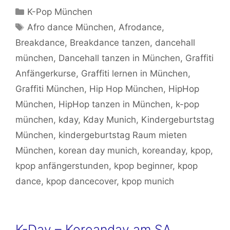
Kategorien
K-Pop München
Schlagwörter
Afro dance München
,
Afrodance
,
Breakdance
,
Breakdance tanzen
,
dancehall
münchen
,
Dancehall tanzen in München
,
Graffiti
Anfängerkurse
,
Graffiti lernen in München
,
Graffiti München
,
Hip Hop München
,
HipHop
München
,
HipHop tanzen in München
,
k-pop
münchen
,
kday
,
Kday Munich
,
Kindergeburtstag
München
,
kindergeburtstag Raum mieten
München
,
korean day munich
,
koreanday
,
kpop
,
kpop anfängerstunden
,
kpop beginner
,
kpop
dance
,
kpop dancecover
,
kpop munich
K-Day – Koreanday am SA