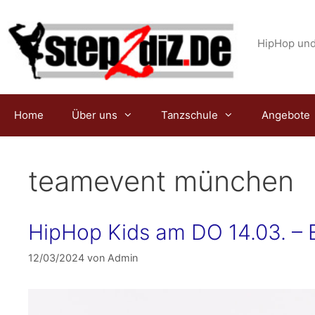
Zum
Inhalt
springen
HipHop und
Home
Über uns
Tanzschule
Angebote
teamevent münchen
HipHop Kids am DO 14.03. –
12/03/2024
von
Admin